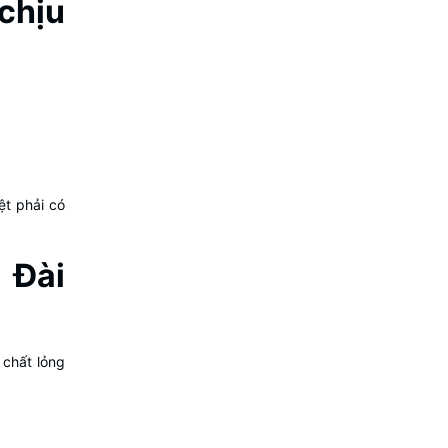
chịu
ệt phải có
 Đài
 chất lỏng