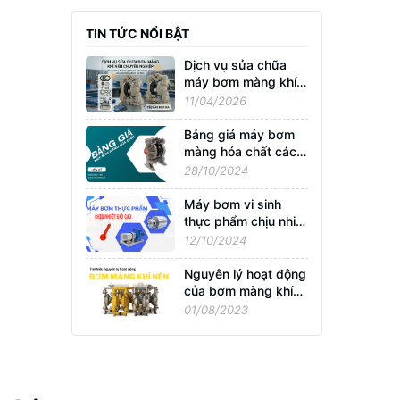
TIN TỨC NỔI BẬT
Dịch vụ sửa chữa
máy bơm màng khí
nén
11/04/2026
Bảng giá máy bơm
màng hóa chất các
hãng phổ biến nhất
28/10/2024
hiện nay
Máy bơm vi sinh
thực phẩm chịu nhiệt
độ cao
12/10/2024
Nguyên lý hoạt động
của bơm màng khí
nén?
01/08/2023