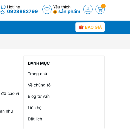
Hotline
Yêu thích
0928882799
sản phẩm
0
BÁO GIÁ
DANH MỤC
Trang chủ
Về chúng tôi
 độ cao vì
Blog tư vấn
Liên hệ
oan như
Đặt lịch