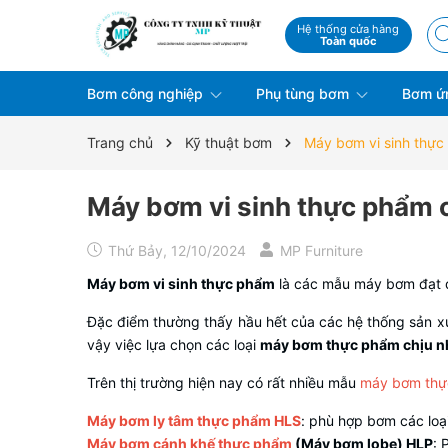
Hệ thống cửa hàng
Toàn quốc
Bơm công nghiệp
Phụ tùng bơm
Bơm ứ
Trang chủ
Kỹ thuật bơm
Máy bơm vi sinh thực
Máy bơm vi sinh thực phẩm c
Thứ Bảy, 12/10/2024
MP Furniture
Máy bơm vi sinh thực phẩm
là các mẫu máy bơm đạt đ
Đặc điểm thường thấy hầu hết của các hệ thống sản xu
vậy việc lựa chọn các loại
máy bơm thực phẩm chịu nh
Trên thị trường hiện nay có rất nhiều mẫu
máy bơm thự
Máy bơm ly tâm thực phẩm HLS
: phù hợp bơm các loạ
Máy bơm cánh khế thực phẩm
(Máy bơm lobe) HLP
: 