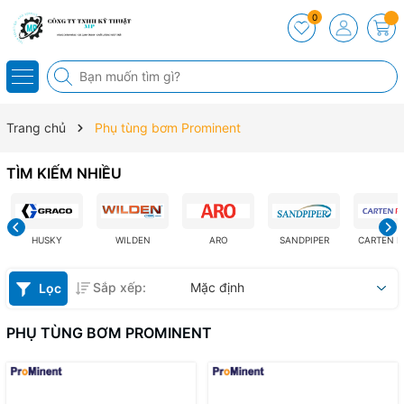
0
Trang chủ
Phụ tùng bơm Prominent
TÌM KIẾM NHIỀU
HUSKY
WILDEN
ARO
SANDPIPER
CARTEN 
Sắp xếp:
Mặc định
Lọc
PHỤ TÙNG BƠM PROMINENT