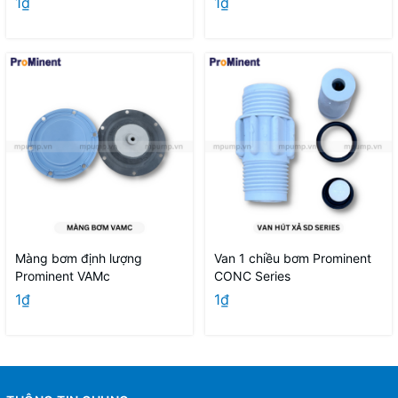
1₫
1₫
Màng bơm định lượng
Van 1 chiều bơm Prominent
Prominent VAMc
CONC Series
1₫
1₫