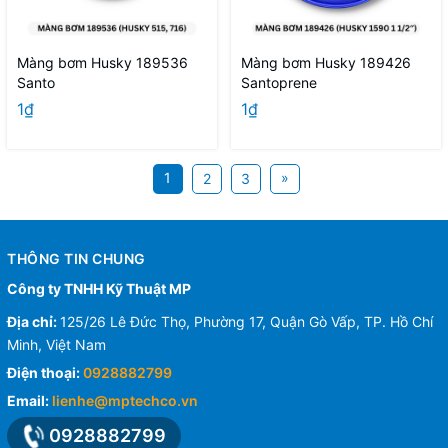
Màng bơm Husky 189536
Màng bơm Husky 189426
Santo
Santoprene
1₫
1₫
1
»
2
3
THÔNG TIN CHUNG
Công ty TNHH Kỹ Thuật MP
Địa chỉ:
125/26 Lê Đức Thọ, Phường 17, Quận Gò Vấp, TP. Hồ Chí
Minh, Việt Nam
Điện thoại:
0928882799
Email:
lienhe@mptechco.vn
0928882799