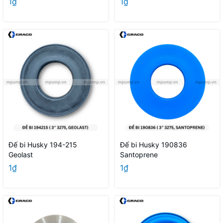
1₫
1₫
Đế bi Husky 194-215
Đế bi Husky 190836
Geolast
Santoprene
1₫
1₫