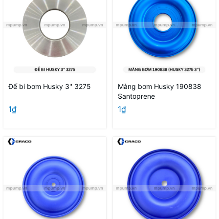
Đế bi bơm Husky 3'' 3275
Màng bơm Husky 190838
Santoprene
1₫
1₫