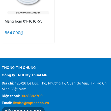
Màng bơm 01-1010-55
854.000₫
THÔNG TIN CHUNG
Công ty TNHH Kỹ Thuật MP
Địa chỉ:
125/26 Lê Đức Thọ, Phường 17, Quận Gò Vấp, TP. Hồ Chí
Minh, Việt Nam
Điện thoại:
0928882799
Email:
lienhe@mptechco.vn