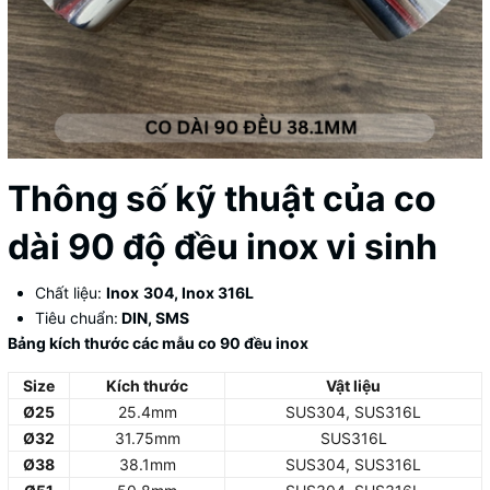
Thông số kỹ thuật của co
dài 90 độ đều inox vi sinh
Chất liệu:
Inox
304, Inox 316L
Tiêu chuẩn:
DIN, SMS
Bảng kích thước các mẫu co 90 đều inox
Size
Kích thước
Vật liệu
Ø25
25.4mm
SUS304, SUS316L
Ø32
31.75mm
SUS316L
Ø38
38.1mm
SUS304, SUS316L