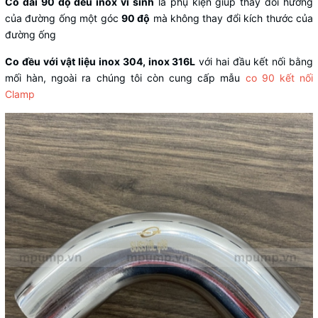
Co dài 90 độ đều inox vi sinh
là phụ kiện giúp thay đổi hướng
của đường ống một góc
90 độ
mà không thay đổi kích thước của
đường ống
Co đều với vật liệu inox 304, inox 316L
với hai đầu kết nối bằng
mối hàn, ngoài ra chúng tôi còn cung cấp mẫu
co 90 kết nối
Clamp