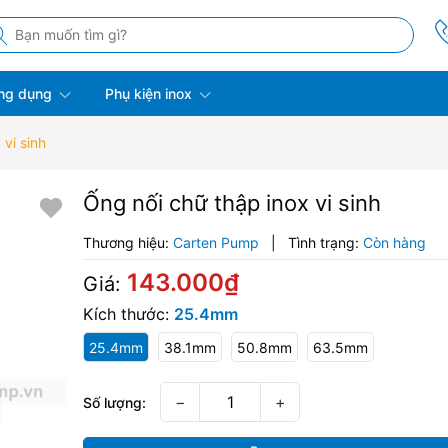
ng dụng
Phụ kiện inox
 vi sinh
Ống nối chữ thập inox vi sinh
Thương hiệu:
Carten Pump
|
Tình trạng:
Còn hàng
143.000₫
Giá:
Kích thước:
25.4mm
25.4mm
38.1mm
50.8mm
63.5mm
−
+
Số lượng: