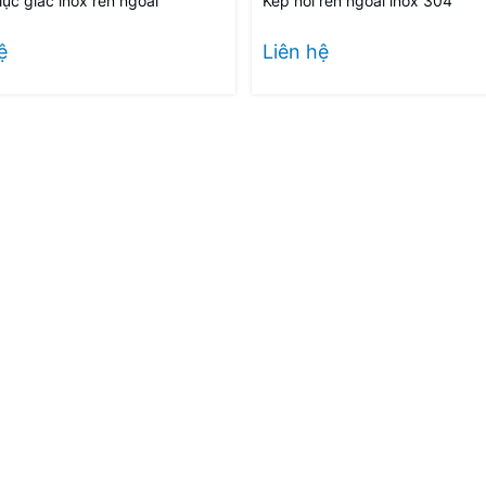
lục giác inox ren ngoài
Kép nối ren ngoài inox 304
ệ
Liên hệ