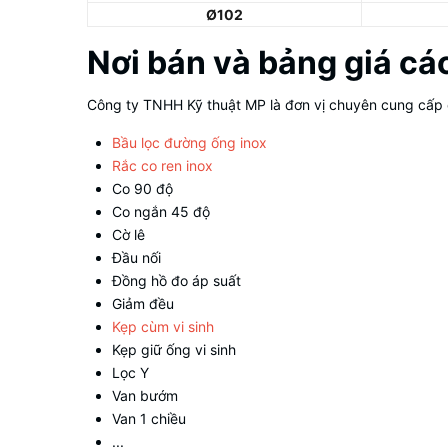
Ø102
Nơi bán và bảng giá các
Công ty TNHH Kỹ thuật MP là đơn vị chuyên cung cấp c
Bầu lọc đường ống inox
Rắc co ren inox
Co 90 độ
Co ngắn 45 độ
Cờ lê
Đầu nối
Đồng hồ đo áp suất
Giảm đều
Kẹp cùm vi sinh
Kẹp giữ ống vi sinh
Lọc Y
Van bướm
Van 1 chiều
...