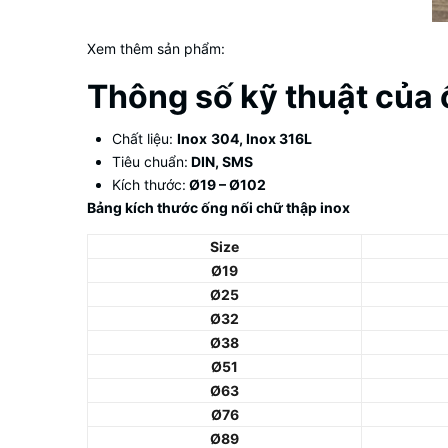
Xem thêm sản phẩm:
Thông số kỹ thuật của ố
Chất liệu:
Inox
304, Inox 316L
Tiêu chuẩn:
DIN, SMS
Kích thước:
Ø19 – Ø102
Bảng kích thước ống nối chữ thập inox
Size
Ø19
Ø25
Ø32
Ø38
Ø51
Ø63
Ø76
Ø89