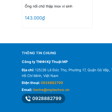
Ống nối chữ thập inox vi sinh
143.000₫
THÔNG TIN CHUNG
Công ty TNHH Kỹ Thuật MP
Địa chỉ:
125/26 Lê Đức Thọ, Phường 17, Quận Gò Vấp, 
Hồ Chí Minh, Việt Nam
Điện thoại:
0928882799
Email:
lienhe@mptechco.vn
0928882799