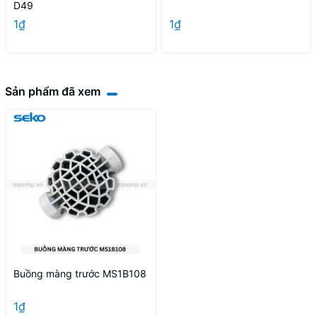
D49
1₫
1₫
Sản phẩm đã xem
Buồng màng trước MS1B108
1₫