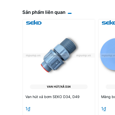
Sản phẩm liên quan
Van hút xả bơm SEKO D34, D49
Màng bơ
1₫
1₫