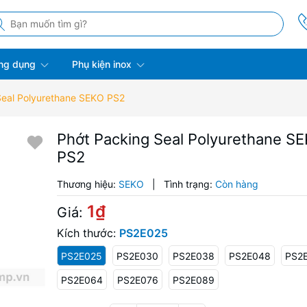
ng dụng
Phụ kiện inox
Seal Polyurethane SEKO PS2
Phớt Packing Seal Polyurethane S
PS2
Thương hiệu:
SEKO
|
Tình trạng:
Còn hàng
1₫
Giá:
Kích thước:
PS2E025
PS2E025
PS2E030
PS2E038
PS2E048
PS2
PS2E064
PS2E076
PS2E089