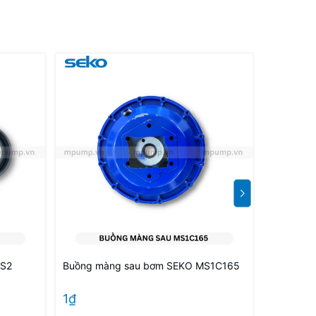
PS2
Buồng màng sau bơm SEKO MS1C165
Buồng m
1₫
1₫