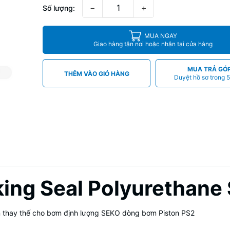
−
+
Số lượng:
MUA NGAY
Giao hàng tận nơi hoặc nhận tại cửa hàng
MUA TRẢ GÓ
THÊM VÀO GIỎ HÀNG
Duyệt hồ sơ trong 5
king Seal Polyurethane
ện thay thế cho bơm định lượng SEKO dòng bơm Piston PS2