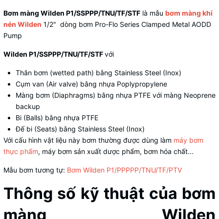
Bơm màng Wilden P1/SSPPP/TNU/TF/STF
là mẫu
bơm màng khí
nén Wilden
1/2" dòng bơm Pro-Flo Series Clamped Metal AODD
Pump
Wilden P1/SSPPP/TNU/TF/STF
với
Thân bơm (wetted path) bằng Stainless Steel (Inox)
Cụm van (Air valve) bằng nhựa Poplypropylene
Màng bơm (Diaphragms) bằng nhựa PTFE với màng Neoprene
backup
Bi (Balls) bằng nhựa PTFE
Đế bi (Seats) bằng Stainless Steel (Inox)
Với cấu hình vật liệu này bơm thường được dùng làm
máy bơm
thực phẩm
, máy bơm sản xuất dược phẩm, bơm hóa chất...
Mẫu bơm tương tự:
Bơm Wilden P1/PPPPP/TNU/TF/PTV
Thông số kỹ thuật của bơm
màng Wilden