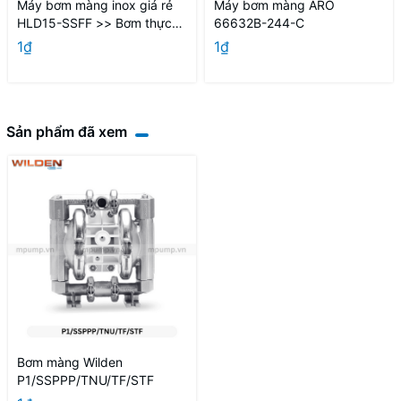
Máy bơm màng inox giá rẻ
Máy bơm màng ARO
HLD15-SSFF >> Bơm thực
66632B-244-C
phẩm
1₫
1₫
Sản phẩm đã xem
Bơm màng Wilden
P1/SSPPP/TNU/TF/STF