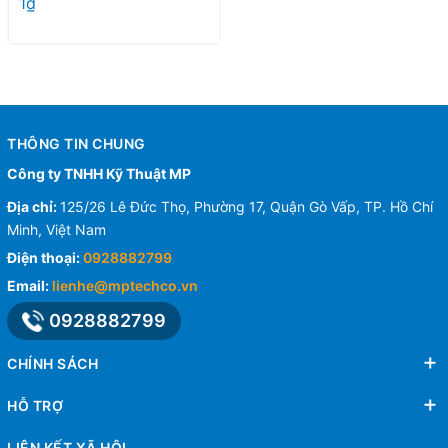
1₫
THÔNG TIN CHUNG
Công ty TNHH Kỹ Thuật MP
Địa chỉ:
125/26 Lê Đức Thọ, Phường 17, Quận Gò Vấp, TP. Hồ Chí
Minh, Việt Nam
Điện thoại:
0928882799
Email:
lienhe@mptechco.vn
0928882799
CHÍNH SÁCH
HỖ TRỢ
LIÊN KẾT XÃ HỘI