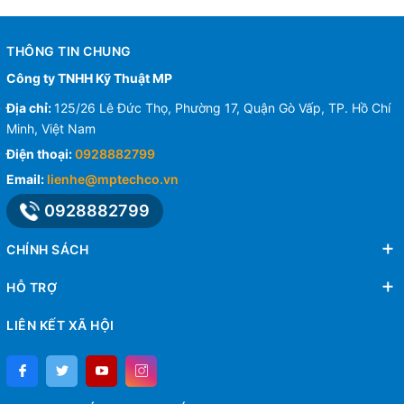
THÔNG TIN CHUNG
Công ty TNHH Kỹ Thuật MP
Địa chỉ:
125/26 Lê Đức Thọ, Phường 17, Quận Gò Vấp, TP. Hồ Chí
Minh, Việt Nam
Điện thoại:
0928882799
Email:
lienhe@mptechco.vn
0928882799
CHÍNH SÁCH
HỖ TRỢ
LIÊN KẾT XÃ HỘI