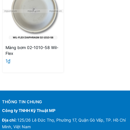
Màng bơm 02-1010-58 Wil-
Flex
1₫
THÔNG TIN CHUNG
Công ty TNHH Kỹ Thuật MP
Địa chỉ:
125/26 Lê Đức Thọ, Phường 17, Quận Gò Vấp, TP. Hồ Chí
Minh, Việt Nam