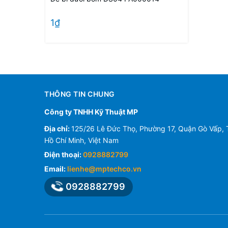
1₫
THÔNG TIN CHUNG
Công ty TNHH Kỹ Thuật MP
Địa chỉ:
125/26 Lê Đức Thọ, Phường 17, Quận Gò Vấp, 
Hồ Chí Minh, Việt Nam
Điện thoại:
0928882799
Email:
lienhe@mptechco.vn
0928882799