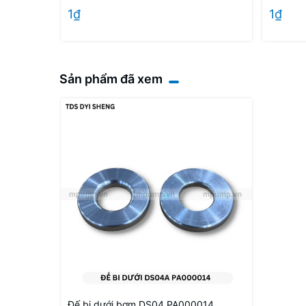
1₫
1₫
Sản phẩm đã xem
Đế bi dưới bơm DS04 PA000014