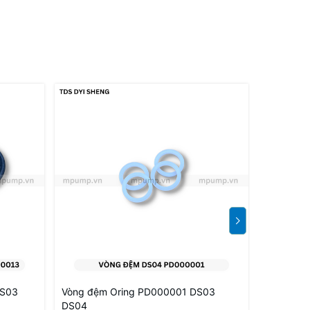
DS03
Vòng đệm Oring PD000001 DS03
Ucup sea
DS04