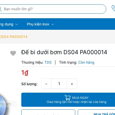
ng dụng
Phụ kiện inox
 DS04 PA000014
Đế bi dưới bơm DS04 PA000014
Thương hiệu:
TDS
|
Tình trạng:
Còn hàng
1₫
−
+
Số lượng:
MUA NGAY
Giao hàng tận nơi hoặc nhận tại cửa hàng
MUA TRẢ GÓ