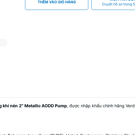
THÊM VÀO GIỎ HÀNG
Duyệt hồ sơ trong 5
 khí nén
2" Metallic AODD Pump
, được nhập khẩu chính hãng Verd