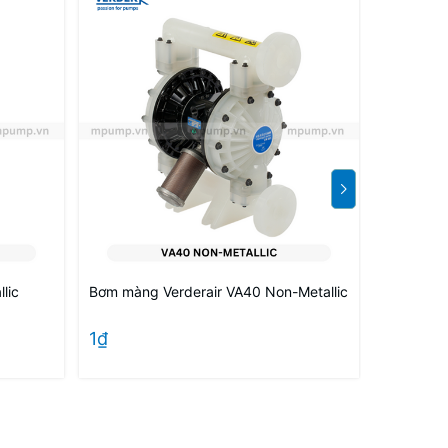
lic
Bơm màng Verderair VA40 Non-Metallic
Bơm màng 
1₫
1₫