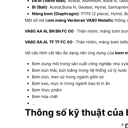
Đế bi (Valve seat)
: Acetal, Aluminium, Buna N, Geol
Bi (Ball)
: Acetal,Buna N, Geolast, Hytrel, Santopr
Màng bơm (Diaphragm)
: PTFE (2 piece), Hytrel,
Một số mã b
ơm màng Verderair VA80 Metallic
thông 
VA80 AA AL BN BN FC 00
: Thân nhôm, màng bơm bu
VA80 AA AL TF TF FC 00
: Thân nhôm, màng bơm tefl
Với cấu hình vật liệu đa dạng nên ứng dụng của
bơm mà
Bơm dung môi trong sản xuất công nghiệp như xylen
Bơm bùn thải, bùn loãng trong hệ thống xử lý nước 
Bơm bùn, men sứ trong ngành gốm sứ
Bơm keo, mực in trong ngành bao bì in ấn
Bơm thực phẩm
Bơm hóa chất
...
Thông số kỹ thuật của