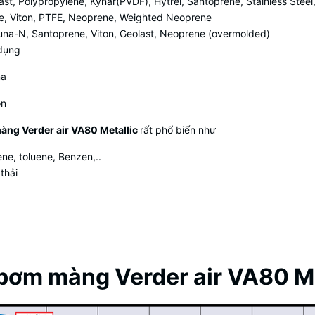
ast, Polypropylene, Kynar(PVDF), Hytrel, Santoprene, Stainless Steel,
ene, Viton, PTFE, Neoprene, Weighted Neoprene
 Buna-N, Santoprene, Viton, Geolast, Neoprene (overmolded)
dụng
na
on
ng Verder air VA80 Metallic
rất phổ biến như
e, toluene, Benzen,..
thải
 bơm màng Verder air VA80 Me