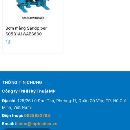
Bơm màng Sandpiper
S05B1A1WABS600
1₫
THÔNG TIN CHUNG
Công ty TNHH Kỹ Thuật MP
Địa chỉ:
125/26 Lê Đức Thọ, Phường 17, Quận Gò Vấp, TP. Hồ Chí
Minh, Việt Nam
Điện thoại:
0928882799
Email:
lienhe@mptechco.vn