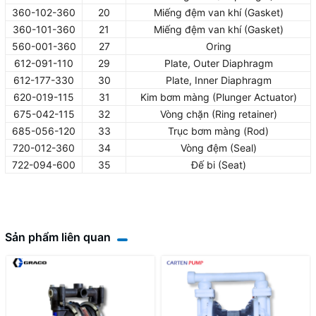
360-102-360
20
Miếng đệm van khí (Gasket)
360-101-360
21
Miếng đệm van khí (Gasket)
560-001-360
27
Oring
612-091-110
29
Plate, Outer Diaphragm
612-177-330
30
Plate, Inner Diaphragm
620-019-115
31
Kim bơm màng (Plunger Actuator)
675-042-115
32
Vòng chặn (Ring retainer)
685-056-120
33
Trục bơm màng (Rod)
720-012-360
34
Vòng đệm (Seal)
722-094-600
35
Đế bi (Seat)
Sản phẩm liên quan