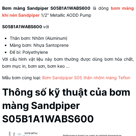
Bơm màng Sandpiper S05B1A1WABS600
là dòng
bơm màng
khí nén Sandpiper
1/2'' Metallic AODD Pump
S05B1A1WABS600
với
Thân bơm: Nhôm (Aluminum)
Màng bơm: Nhựa Santoprene
Đế bi: Polyethylene
Với cấu hình vật liệu này bơm thường được dùng bơm hóa chất,
bơm mực in, bơm sơn, bơm keo ...
Mẫu bơm cùng loại:
Bơm Sandpiper S05 thân nhôm màng Teflon
Thông số kỹ thuật của bơm
màng Sandpiper
S05B1A1WABS600