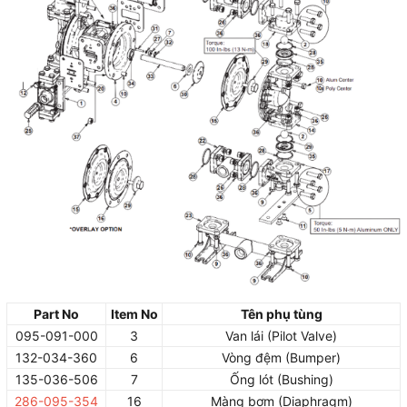
Part No
Item No
Tên phụ tùng
095-091-000
3
Van lái (Pilot Valve)
132-034-360
6
Vòng đệm (Bumper)
135-036-506
7
Ống lót (Bushing)
286-095-354
16
Màng bơm (Diaphragm)